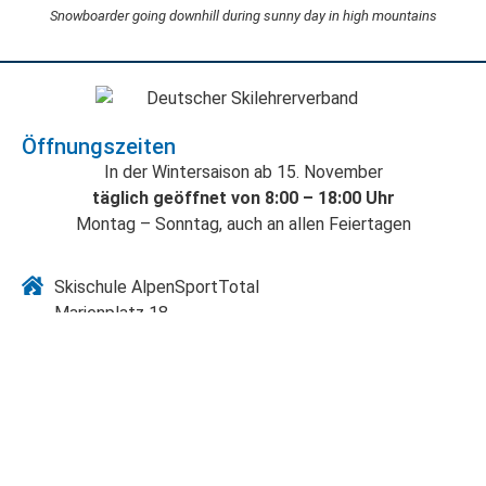
Snowboarder going downhill during sunny day in high mountains
Öffnungszeiten
In der Wintersaison ab 15. November
täglich geöffnet von 8:00 – 18:00 Uhr
Montag – Sonntag, auch an allen Feiertagen
Skischule AlpenSportTotal
Marienplatz 18
82467 Garmisch-Partenkirchen
+49 (0)8821 - 1425
ski@alpensporttotal.de
Wetter
Webcams