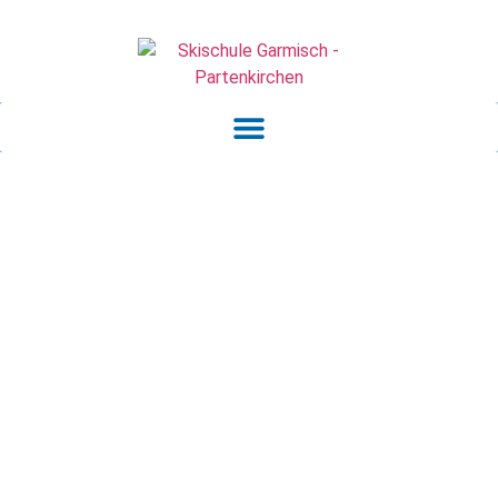
+49 (0)8821 - 1425
ski@alpensporttotal.de