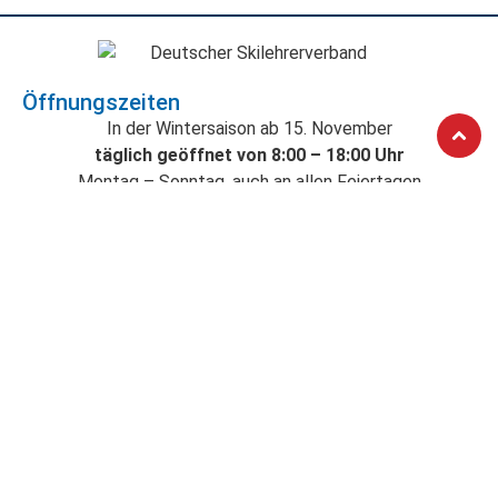
Öffnungszeiten
In der Wintersaison ab 15. November
täglich geöffnet von 8:00 – 18:00 Uhr
Montag – Sonntag, auch an allen Feiertagen
Skischule AlpenSportTotal
Marienplatz 18
82467 Garmisch-Partenkirchen
+49 (0)8821 - 1425
ski@alpensporttotal.de
Wetter
Webcams
Öffnungszeiten
Fragen und Anworten
Partner
AGB