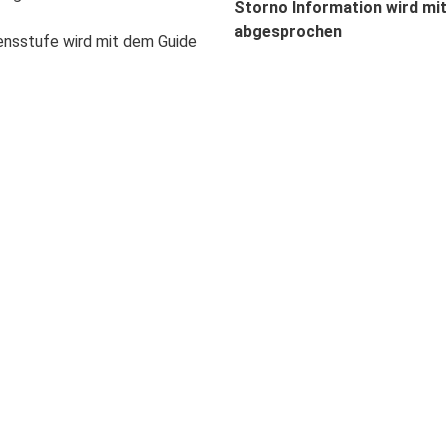
Storno Information wird mit
abgesprochen
ensstufe wird mit dem Guide
Wichtige Informatione
Haftungsausschluss:
hren können
nur
in Begleitung
Die Teilnahme erfolgt grundsä
t muss
Kinder (ab 12