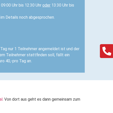
09:00 Uhr bis 12:30 Uhr
oder
13:30 Uhr bis
 im Details noch abgesprochen.
Tag nur 1 Teilnehmer angemeldet ist und der
m Teilnehmer stattfinden soll, fällt ein
uro 40,-pro Tag an.
al
. Von dort aus geht es dann gemeinsam zum