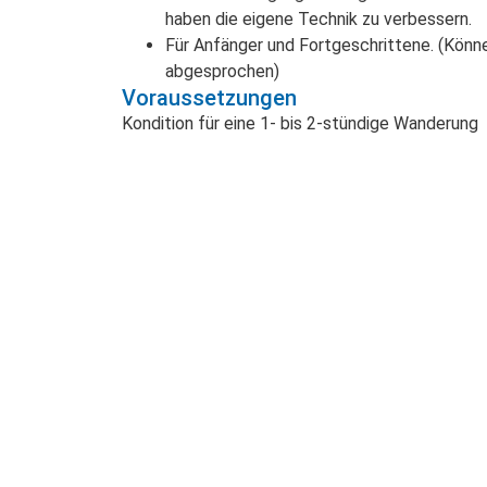
haben die eigene Technik zu verbessern.
Für Anfänger und Fortgeschrittene. (Könn
abgesprochen)
Voraussetzungen
Kondition für eine 1- bis 2-stündige Wanderung
Häufige Fragen und Antworten
Hinweis
Kinder und Jugendliche zwischen 12 und 17 Ja
eines zahlenden Erwachsenen teilnehmen. Somi
mindestens die Kategorie „Tour für 2 Personen/
Jahren)“ vorliegen.