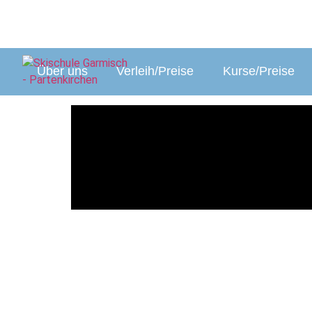
+49 (0)8821 - 1425
ski@alpensporttotal
Über uns
Verleih/Preise
Kurse/Preise